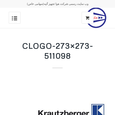
وب سایت رسمی شرکت هوا تجهیز آتیه(سهامی خاص)
CLOGO-273×273-
511098