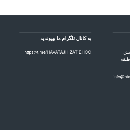
به کانال تلگرام ما بپیوندید
نبش
https://t.me/HAVATAJHIZATIEHCO
طبقه
س : 02 الی 00 58 50 66 info@hta-