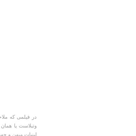
در فیلمی که ملا
وتبلاست یا همان 
لبنیات میهن و جه