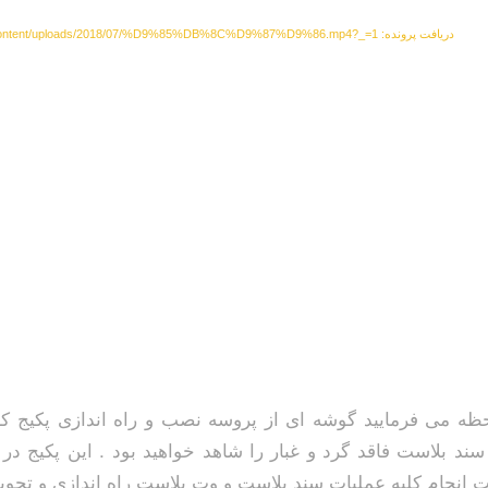
دریافت پرونده: http://hta-ir.com/wp-content/uploads/2018/07/%D9%85%DB%8C%D9%87%D9%86.mp4?_=1
حظه می فرمایید گوشه ای از پروسه نصب و راه اندازی پکیج ک
سند بلاست فاقد گرد و غبار را شاهد خواهید بود . این پکیج در
ت انجام کلیه عملیات سند بلاست و وت بلاست راه اندازی و تحو