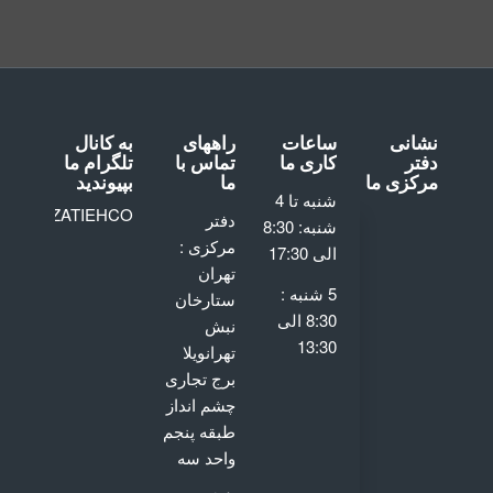
نشانی
ساعات
راههای
به کانال
دفتر
کاری ما
تماس با
تلگرام ما
مرکزی ما
ما
بپیوندید
شنبه تا 4
AVATAJHIZATIEHCO
دفتر
شنبه: 8:30
مرکزی :
الی 17:30
تهران
GET
5 شنبه :
DIRECTIONS
ستارخان
8:30 الی
نبش
13:30
تهرانویلا
برج تجاری
چشم انداز
طبقه پنجم
واحد سه