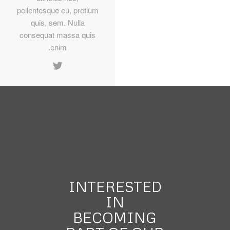
pellentesque eu, pretium
quis, sem. Nulla
consequat massa quis
enim.
INTERESTED
IN
BECOMING