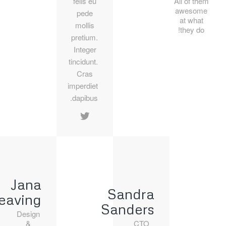
All of them
felis eu
awesome
pede
at what
mollis
they do!
pretium.
Integer
tincidunt.
Cras
imperdiet
dapibus.
Jana
Sandra
eaving
Sanders
Design
&
CTO