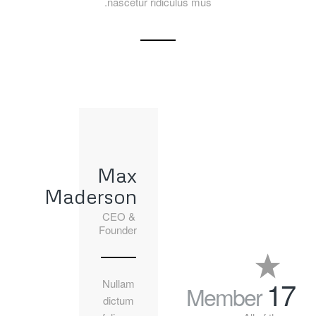
nascetur ridiculus mus.
Max
Maderson
CEO &
Founder
17
Nullam
Member
dictum