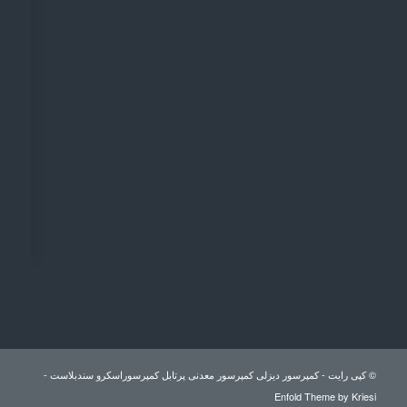
© کپی رایت -
کمپرسور دیزلی کمپرسور معدنی پرتابل کمپرسوراسکرو سندبلاست
-
Enfold Theme by Kriesi