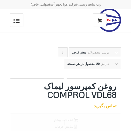
وب سایت رسمی شرکت هوا تجهیز آتیه(سهامی خاص)
ترتیب محصولات:
برای
پیش فرض
مرتب
نمایش
20 محصول در هر صفحه
سازی
به
روغن کمپرسور لیماک
صورت
COMPROL VDL68
نزولی
تماس بگیرید
کلیک
کنید
اطلاعات بیشتر
نمایش جزئیات