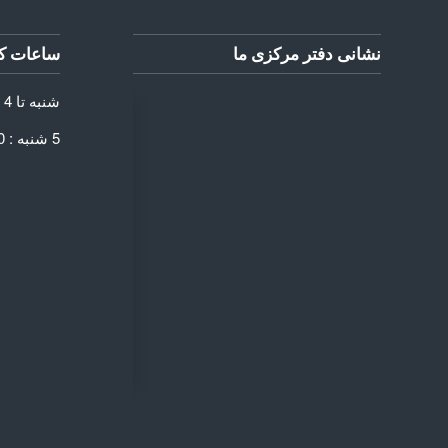
نشانی دفتر مرکزی ما
ساعات کا
شنبه تا 4 شنبه: 8:30 الی 17:30
5 شنبه : 8:30 الی 13:30
 DIRECTIONS
Add Waypoint
Route Options