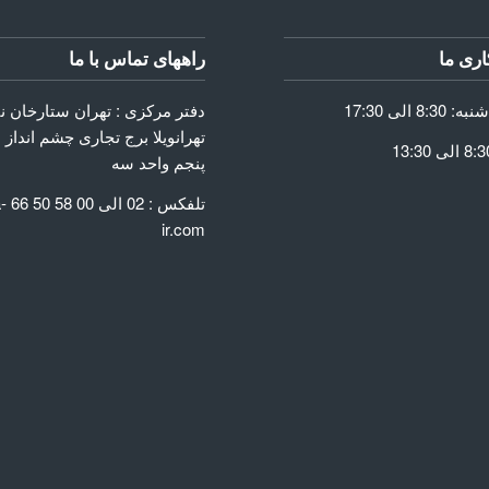
ری ما
راههای تماس با ما
دفتر مرکزی : تهران ستارخان 
تهرانویلا برج تجاری چشم انداز 
پنجم واحد سه
GET
تلفک
ir.com
Go