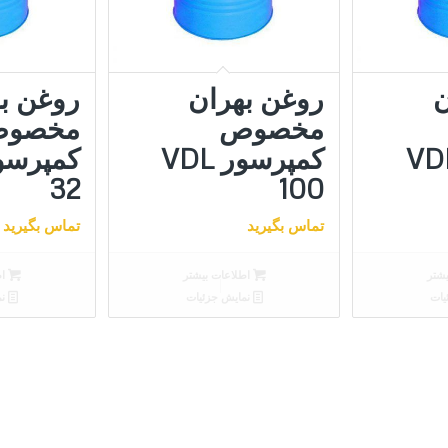
ن
روغن بهران
روغن ب
مخصوص
مخصو
رسور VDL
کمپرسور VDL
32
100
تماس بگیرید
تماس بگیرید
شتر
اطلاعات بیشتر
اط
یات
نمایش جزئیات
نم