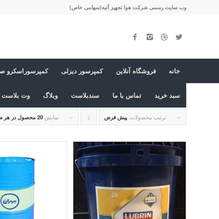
وب سایت رسمی شرکت هوا تجهیز آتیه(سهامی خاص)
خانه
فروشگاه آنلاین
کمپرسور دیزلی
کمپرسوراسکرو صن
سبد خرید
تماس با ما
سندبلاست
وبلاگ
وت بلاست ی
ترتیب محصولات:
برای
نمایش
پیش فرض
20 محصول در هر صفحه
مرتب
سازی
به
صورت
نزولی
کلیک