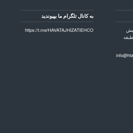
به کانال تلگرام ما بپیوندید
نبش
https://t.me/HAVATAJHIZATIEHCO
طبقه
س : 02 الی 00 58 50 66 info@hta-