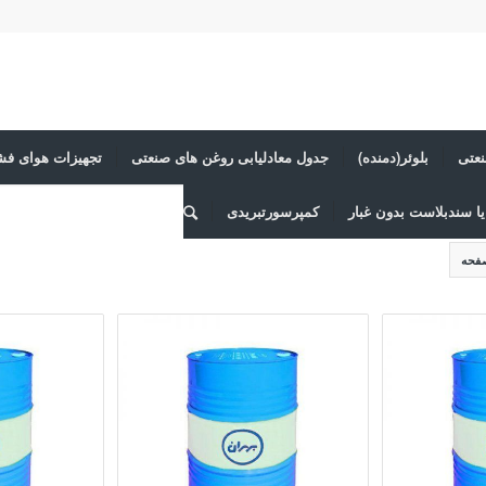
عتی
بلوئر(دمنده)
جدول معادلیابی روغن های صنعتی
تجهیزات هوای فش
ا سندبلاست بدون غبار
کمپرسورتبریدی