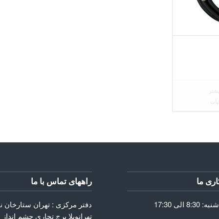
شتر
یات
ری ما
راههای تماس با ما
دفتر مرکزی : تهران ستارخان 
تهرانویلا برج تجاری چشم انداز 