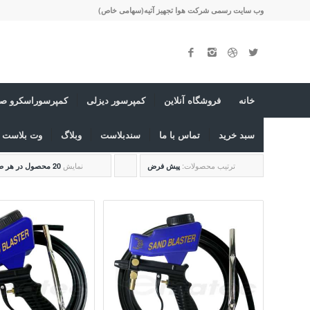
وب سایت رسمی شرکت هوا تجهیز آتیه(سهامی خاص)
خانه
فروشگاه آنلاین
کمپرسور دیزلی
کمپرسوراسکرو صن
سبد خرید
تماس با ما
سندبلاست
وبلاگ
وت بلاست ی
ترتیب محصولات:
برای
نمایش
پیش فرض
20 محصول در هر صفحه
مرتب
سازی
به
صورت
نزولی
کلیک