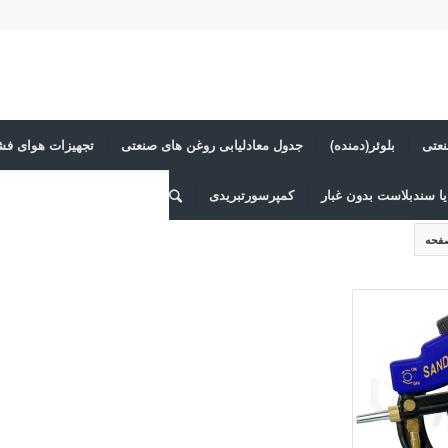
عتی
بلوئر(دمنده)
جدول معادلیابی روغن های صنعتی
تجهیزات هوای فش
ا سندبلاست بدون غبار
کمپرسورتبریدی