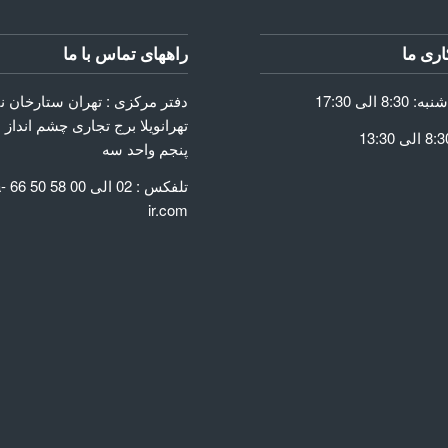
ری ما
راههای تماس با ما
دفتر مرکزی : تهران ستارخان 
تهرانویلا برج تجاری چشم انداز 
پنجم واحد سه
GET
تلفک
ir.com
Go