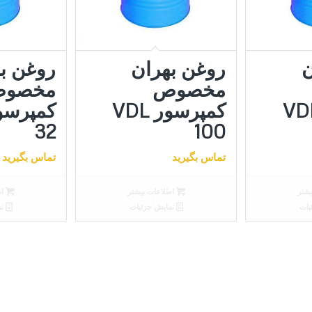
ن
روغن بهران
روغن ب
مخصوص
مخصو
رسور VDL
کمپرسور VDL
32
100
تماس بگیرید
تماس بگیرید
شتر
اطلاعات بیشتر
اط
یات
نمایش جزئیات
نم