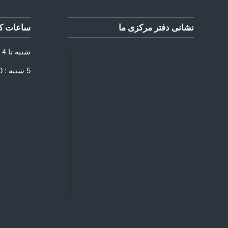
نشانی دفتر مرکزی ما
ساعات کا
شنبه تا 4 شنبه: 8:30 الی 17:30
5 شنبه : 8:30 الی 13:30
 DIRECTIONS
Add Waypoint
Route Options