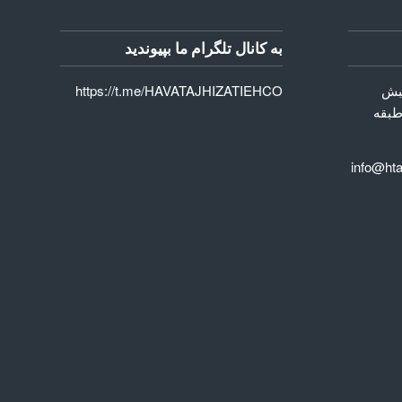
به کانال تلگرام ما بپیوندید
نبش
https://t.me/HAVATAJHIZATIEHCO
طبقه
س : 02 الی 00 58 50 66 info@hta-