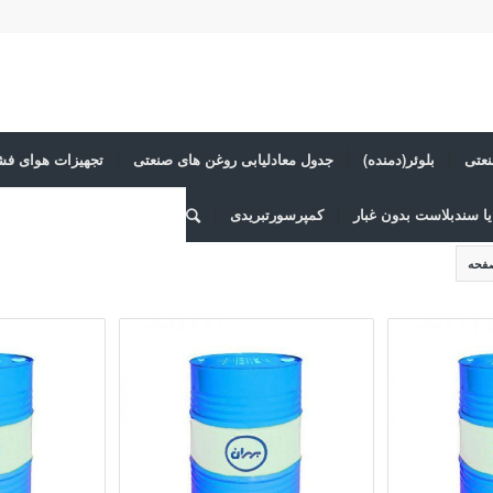
عتی
بلوئر(دمنده)
جدول معادلیابی روغن های صنعتی
تجهیزات هوای فش
ا سندبلاست بدون غبار
کمپرسورتبریدی