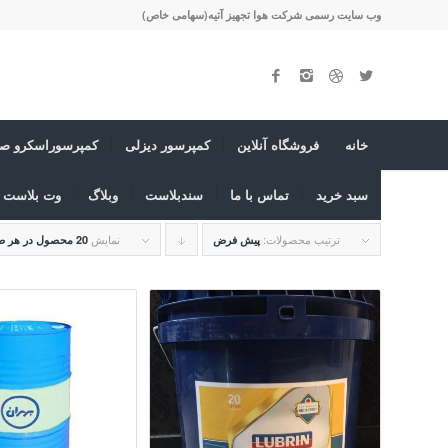
وب سایت رسمی شرکت هوا تجهیز آتیه(سهامی خاص)
خانه
فروشگاه آنلاین
کمپرسور دیزلی
کمپرسوراسکرو صن
سبد خرید
تماس با ما
سندبلاست
وبلاگ
وت بلاست ی
ترتیب محصولات:
برای
نمایش
پیش فرض
20 محصول در هر صفحه
مرتب
سازی
به
صورت
نزولی
کلیک