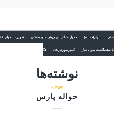
عتی
بلوئر(دمنده)
جدول معادلیابی روغن های صنعتی
تجهیزات هوای فش
ا سندبلاست بدون غبار
کمپرسورتبریدی
نوشته‌ها
NEWS
حواله پارس