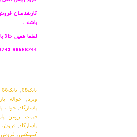
کارشناسان فروش 
باشند .
لطفا همین حالا با
8743-66558744
بابک68
,
بابک68 قیمت
ویژه
,
حواله پا
پاسارگاد
,
حواله پ
قیمت
,
روغن پا
پاسارگاد
,
فروش ا
کمپلکس
,
فروش ا