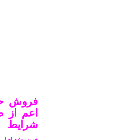
فروش حو
اعم از ص
شرایط
خرید روغن اصل و