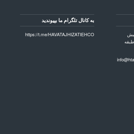
به کانال تلگرام ما بپیوندید
نبش
https://t.me/HAVATAJHIZATIEHCO
طبقه
س : 02 الی 00 58 50 66 info@hta-