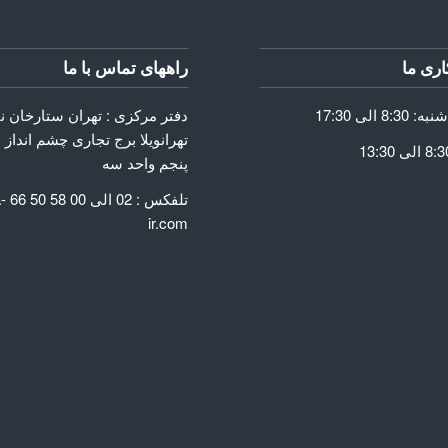
ری ما
راههای تماس با ما
دفتر مرکزی : تهران ستارخان 
تهرانویلا برج تجاری چشم انداز 
پنجم واحد سه
GET
تلفک
ir.com
Go