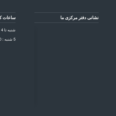
نشانی دفتر مرکزی ما
ساعات کا
شنبه تا 4 شنبه: 8:30 الی 17:30
5 شنبه : 8:30 الی 13:30
 DIRECTIONS
Add Waypoint
Route Options